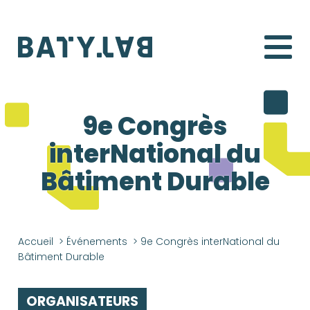
Batylab
9e Congrès
interNational du
Bâtiment Durable
Accueil
>
Événements
>
9e Congrès interNational du
Bâtiment Durable
ORGANISATEURS