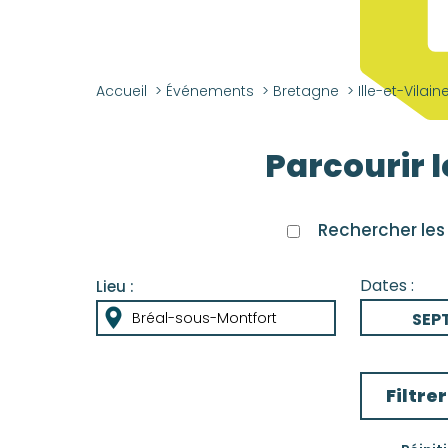
Accueil
>
Événements
>
Bretagne
>
Ille-et-Vilain
Parcourir 
Rechercher les
Dates :
Lieu :
SEP
Bréal-sous-Montfort
OC
NOV
Filtre
DÉC