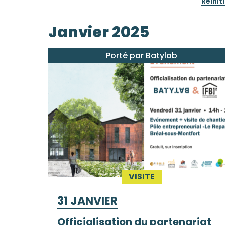
Réiniti
JA
Janvier 2025
FÉ
M
Porté par Batylab
A
JU
A
SEP
VISITE
OC
NOV
31 JANVIER
DÉC
Officialisation du partenariat