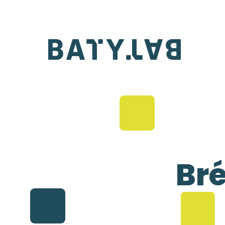
Batylab
Br