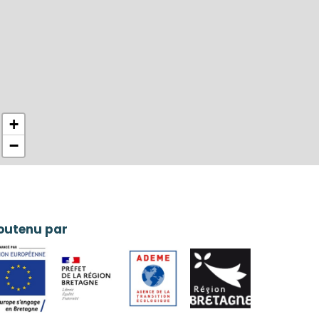
+
−
outenu par