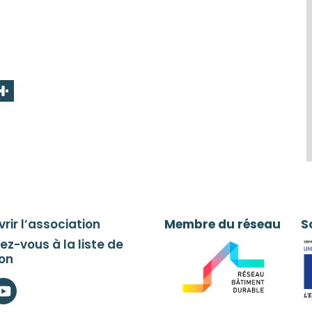
NVIER 2016
VRIER 2016
ARS 2016
VRIL 2016
MAI 2016
JUIN 2016
ILLET 2016
OÛT 2016
TEMBRE 2016
rir l’association
Membre du réseau
S
TOBRE 2016
vez-vous à la liste de
ion
EMBRE 2016
n
witter
EMBRE 2016