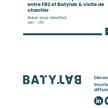
JA
entre FB2 et Batylab & visite de
chantier
FÉ
Bréal-sous-Montfort
M
14h - 17h
A
JU
A
SEP
Découv
OC
Inscri
diffus
NOV
LinkedI
T
DÉC