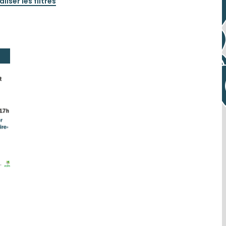
aliser les filtres
NVIER 2015
VRIER 2015
ARS 2015
VRIL 2015
MAI 2015
JUIN 2015
ILLET 2015
OÛT 2015
TEMBRE 2015
TOBRE 2015
EMBRE 2015
EMBRE 2015